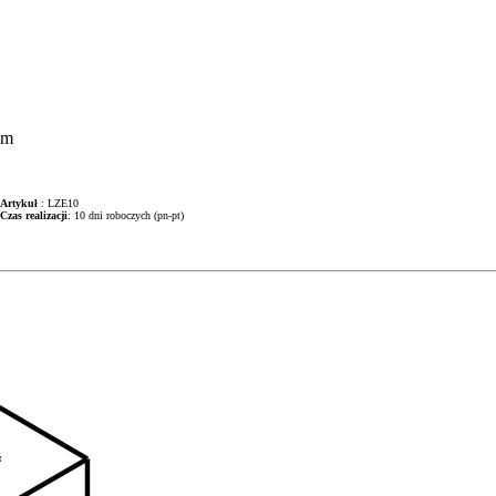
cm
Artykuł
: LZE10
Czas realizacji
: 10 dni roboczych (pn-pt)